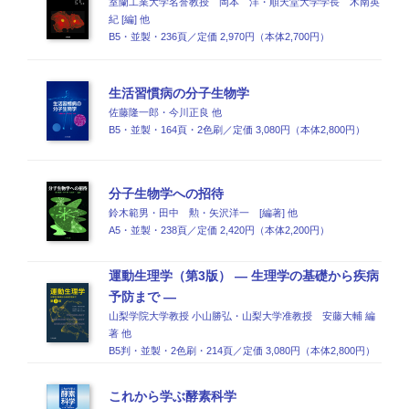
室蘭工業大学名誉教授 岡本 洋・順天堂大学学長 木南英
紀 [編] 他
B5・並製・236頁／定価 2,970円（本体2,700円）
生活習慣病の分子生物学
佐藤隆一郎・今川正良 他
B5・並製・164頁・2色刷／定価 3,080円（本体2,800円）
分子生物学への招待
鈴木範男・田中 勲・矢沢洋一 [編著] 他
A5・並製・238頁／定価 2,420円（本体2,200円）
運動生理学（第3版） ― 生理学の基礎から疾病
予防まで ―
山梨学院大学教授 小山勝弘・山梨大学准教授 安藤大輔 編
著 他
B5判・並製・2色刷・214頁／定価 3,080円（本体2,800円）
これから学ぶ酵素科学