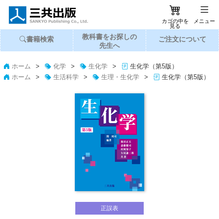
カゴの中を
メニュー
見る
教科書
を
お探し
の
書籍
検索
ご注文
に
ついて
先生へ
ホーム
>
化学
>
生化学
>
生化学（第5版）
ホーム
>
生活科学
>
生理・生化学
>
生化学（第5版）
正誤表