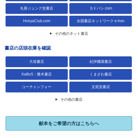
丸善ジュンク堂書店
ヨドバシ.com
HonyaClub.com
全国書店ネットワーク e-hon
その他のネット書店
書店の店頭在庫を確認
大垣書店
紀伊國屋書店
KaBoS・勝木書店
くまざわ書店
コーチャンフォー
文苑堂書店
その他の書店
献本をご希望の方はこちらへ