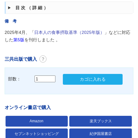
目次（詳細）
備 考
2025年4月、「
日本人の食事摂取基準（2025年版）
」などに対応
した
第5版
を刊行しました 。
三共出版で購入
?
部数：
カゴに入れる
オンライン書店で購入
Amazon
楽天ブックス
セブンネットショッピング
紀伊国屋書店