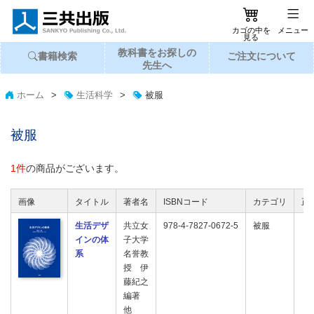
カゴの中を
メニュー
見る
教科書
を
お探し
の
書籍
検索
ご注文
に
ついて
先生へ
ホーム
>
生活科学
>
被服
被服
1件
の商品がございます。
画像
タイトル
著者名
ISBNコード
カテゴリ
正
生活デザ
共立女
978-4-7827-0672-5
被服
インの体
子大学
系
名誉教
授 伊
藤紀之
編著
他