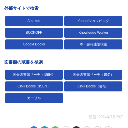
外部サイトで検索
Amazon
Yahoo!ショッピング
BOOKOFF
Knowledge Worker
Google Books
本・書籍通販検索
図書館の蔵書を検索
国会図書館サーチ（ISBN）
国会図書館サーチ（書名）
CiNii Books（ISBN）
CiNii Books（書名）
カーリル
更新: 2024年7月29日