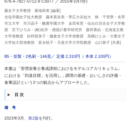
978-4-7827-0712-8 C3077
／ 2015年3月刊行
藤女子大学教授 菊地和美 [編著]
光塩学園女子短大教授 藤本真奈美・帯広大谷短大 林 千登勢・名寄
市立大学 市川晶子・酪農学園大学 金髙有里・仙台白百合女子大学教
授 宮下ひろみ・(株)化学・感覚計量学研究所 森田香絵・北海道文教
大学准教授 杉村留美子・鎌倉女子大学准教授 高橋ひとみ・大妻女子
大学短大部准教授 富永暁子・天使大学大学院教授 山口敦子 [共著]
B5・並製・2色刷・146頁／ 定価 2,310円（ 本体 2,100円）
本書は「管理栄養士養成課程におけるモデルコアカリキュラム」
における「到達目標」を活用し，調理の基礎・おいしさの評価・
食事設計という3つの観点からアプローチした。
目次
備 考
2023年3月、
第2版
を刊行。