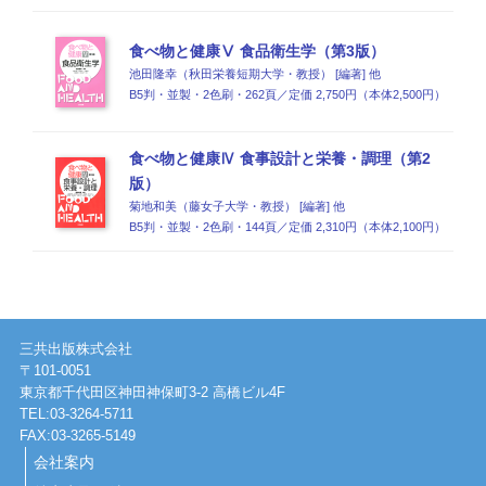
食べ物と健康Ⅴ 食品衛生学（第3版）
池田隆幸（秋田栄養短期大学・教授） [編著] 他
B5判・並製・2色刷・262頁／定価 2,750円（本体2,500円）
食べ物と健康Ⅳ 食事設計と栄養・調理（第2
版）
菊地和美（藤女子大学・教授） [編著] 他
B5判・並製・2色刷・144頁／定価 2,310円（本体2,100円）
三共出版株式会社
〒101-0051
東京都千代田区神田神保町3-2 高橋ビル4F
TEL:03-3264-5711
FAX:03-3265-5149
会社案内