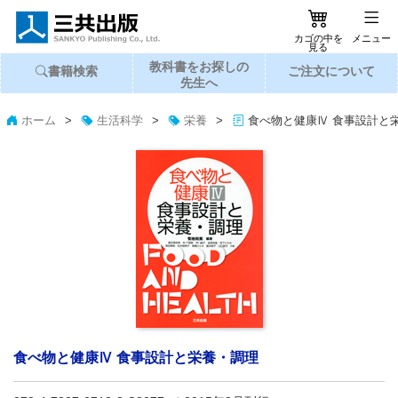
カゴの中を
メニュー
見る
教科書
を
お探し
の
書籍
検索
ご注文
に
ついて
先生へ
ホーム
>
生活科学
>
栄養
>
食べ物と健康Ⅳ 食事設計と
食べ物と健康Ⅳ 食事設計と栄養・調理