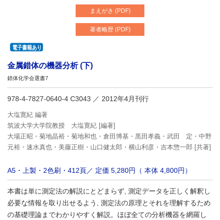
まえがき (PDF)
著者略歴 (PDF)
金属錯体の機器分析 (下)
錯体化学会選書7
978-4-7827-0640-4 C3043
／ 2012年4月刊行
大塩寛紀 編著
筑波大学大学院教授 大塩寛紀 [編著]
大場正昭・菊地晶裕・菊地和也・倉田博基・黒田孝義・武田 定・中野
元裕・速水真也・美藤正樹・山口健太郎・横山利彦・吉本惣一郎 [共著]
A5・上製・2色刷・412頁／ 定価 5,280円（ 本体 4,800円）
本書は単に測定法の解説にとどまらず, 測定データを正しく解釈し
必要な情報を取り出せるよう, 測定法の原理とそれを理解するため
の基礎理論までわかりやすく解説。ほぼ全ての分析機器を網羅し