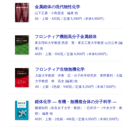
金属錯体の現代物性化学
山下正廣・小島憲道 編著 他
A5・上製・420頁／定価 5,390円（本体4,900円）
フロンティア機能高分子金属錯体
東京理科大学教授 西原 寛・東京工業大学教授 山元公寿 [編
著] 他
A5判・上製・550頁／定価 8,800円（本体8,000円）
フロンティア生物無機化学
大阪大学教授 伊東 忍・分子科学研究所 青野重利・大阪
大学教授 林 高史 [編著] 他
A5・上製・2色刷・548頁／定価 8,250円（本体7,500円）
錯体化学 ― 有機・無機複合体の分子科学 ―
棚瀬知明（奈良女子大学・教授）・石井洋一（中央大学・教
授） 編著 他
A5判・上製・2色刷・496頁／定価 6,050円（本体5,500円）