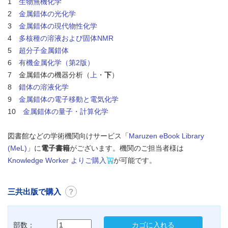
1
生物無機化学
2
金属錯体の光化学
3
金属錯体の現代物性化学
4
多核種の溶液および固体NMR
5
超分子金属錯体
6
有機金属化学（第2版）
7 金属錯体の機器分析（
上
・
下
）
8
錯体の溶液化学
9
金属錯体の電子移動と電気化学
10
金属錯体の量子・計算化学
図書館などの学術機関向けサービス「
Maruzen eBook Library
(MeL)
」に
電子書籍
がございます。機関のご担当者様は
Knowledge Worker よりご購入
が可能です。
三共出版で購入
?
部数：
カゴに入れる