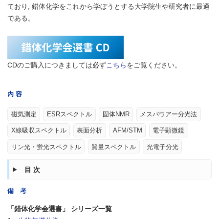
ており, 錯体化学をこれから学ぼうとする大学院生や研究者に最適
である。
CDのご購入につきましては必ず
こちら
をご覧ください。
内 容
磁気測定
ESRスペクトル
固体NMR
メスバウアー分光法
X線吸収スペクトル
表面分析
AFM/STM
電子顕微鏡
リン光・蛍光スペクトル
質量スペクトル
光電子分光
目次
備 考
「錯体化学会選書」 シリーズ一覧