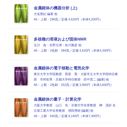
金属錯体の機器分析 (上)
大塩寛紀 編著 他
A5・上製・298頁／定価 4,620円（本体4,200円）
多核種の溶液および固体NMR
北川 進・水野元博・前川雅彦 他
A5・上製・2色刷・384頁／定価 4,620円（本体4,200円）
金属錯体の電子移動と電気化学
東京大学大学院教授 西原 寛・大阪市立大学大学院特任教
授 市村彰男・京都大学特任教授 田中晃二 [編著] 他
A5・上製・2色刷・252頁／定価 3,960円（本体3,600円）
金属錯体の量子・計算化学
大阪大学教授 山口 兆・京都大学名誉教授 榊 茂好 名
古屋工業大学名誉教授 増田秀樹 [編著] 他
A5・上製・540頁／定価 8,140円（本体7,400円）