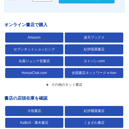
オンライン書店で購入
Amazon
楽天ブックス
セブンネットショッピング
紀伊国屋書店
丸善ジュンク堂書店
ヨドバシ.com
HonyaClub.com
全国書店ネットワーク e-hon
その他のネット書店
書店の店頭在庫を確認
大垣書店
紀伊國屋書店
KaBoS・勝木書店
くまざわ書店