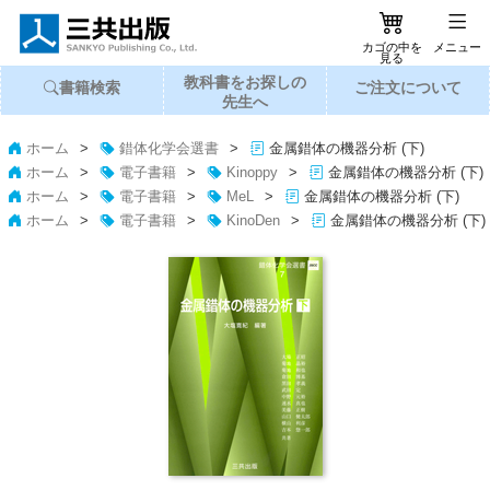
カゴの中を
メニュー
見る
教科書
を
お探し
の
書籍
検索
ご注文
に
ついて
先生へ
ホーム
>
錯体化学会選書
>
金属錯体の機器分析 (下)
ホーム
>
電子書籍
>
Kinoppy
>
金属錯体の機器分析 (下)
ホーム
>
電子書籍
>
MeL
>
金属錯体の機器分析 (下)
ホーム
>
電子書籍
>
KinoDen
>
金属錯体の機器分析 (下)