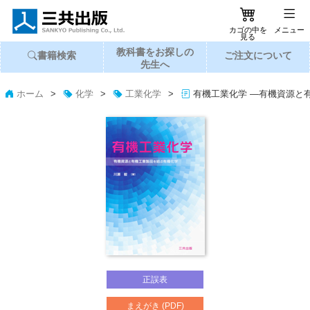
カゴの中を
メニュー
見る
教科書
を
お探し
の
書籍
検索
ご注文
に
ついて
先生へ
ホーム
>
化学
>
工業化学
>
有機工業化学 ―有機資源と
正誤表
まえがき (PDF)