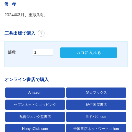
備 考
2024年3月、重版3刷。
三共出版で購入
?
部数：
カゴに入れる
オンライン書店で購入
Amazon
楽天ブックス
セブンネットショッピング
紀伊国屋書店
丸善ジュンク堂書店
ヨドバシ.com
HonyaClub.com
全国書店ネットワーク e-hon