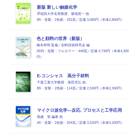
新版 新しい触媒化学
早稲田大学名誉教授 菊地英一 他
B5・並製・2色刷・252頁／定価 3,080円（本体2,800円）
色と顔料の世界（新版）
橋本和明 監修／顔料技術研究会 編
A5判・並製・フルカラー・448頁／定価 4,730円（本体4,300
円）
E-コンシャス 高分子材料
千葉工業大学教授 柴田充弘 他
B5・並製・2色刷・114頁／定価 2,530円（本体2,300円）
マイクロ波化学―反応, プロセスと工学応用
堀越 智 編著 他
A5・並製・2色刷・254頁／定価 3,520円（本体3,200円）